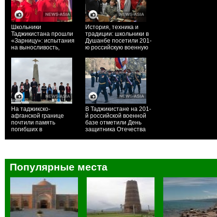
Школьники
История, техника и
Таджикистана прошли
традиции: школьники в
«Зарницу»: испытания
Душанбе посетили 201-
на выносливость,
ю российскую военную
командный дух и
базу
лидерство
На таджикско-
В Таджикистане на 201-
афганской границе
й российской военной
почтили память
базе отметили День
погибших в
защитника Отечества
авиакатастрофе
пограничников
Популярные места