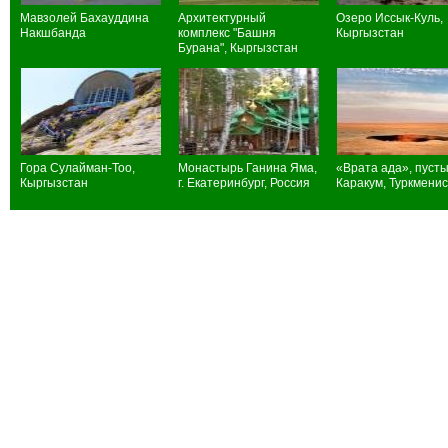
Мавзолей Бахауддина
Архитектурный
Озеро Иссык-Куль,
Накшбанда
комплекс "Башня
Кыргызстан
Бурана", Кыргызстан
Гора Сулайман-Тоо,
Монастырь Ганина Яма,
«Врата ада», пуст
Кыргызстан
г. Екатеринбург, Россия
Каракум, Туркмени