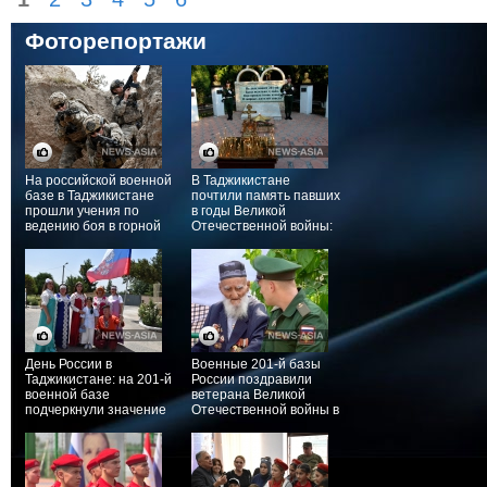
Фоторепортажи
На российской военной
В Таджикистане
базе в Таджикистане
почтили память павших
прошли учения по
в годы Великой
ведению боя в горной
Отечественной войны:
местности
на 201-й российской
базе прошла акция
«Свеча памяти»
День России в
Военные 201-й базы
Таджикистане: на 201-й
России поздравили
военной базе
ветерана Великой
подчеркнули значение
Отечественной войны в
союзничества и
отдалённом районе
взаимодействия в
Таджикистана
рамках ОДКБ