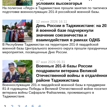
условиях высокогорья
На полигоне «Ляур» в Таджикистане прошли занятия по тактичес
подготовке военнослужащих 201-й российской военной базы.
12 июня 2026 16:11
День России в Таджикистане: на 20
й военной базе подчеркнули
значение союзничества и
взаимодействия в рамках ОДКБ
В Республике Таджикистан на территории 201-й гвардейской
военной базы Центрального военного округа прошли праздничны
мероприятия, посвященные Дню России.
07 мая 2026 05:31
Военные 201-й базы России
поздравили ветерана Великой
Отечественной войны в отдалённо
районе Таджикистана
Военнослужащие 201-я гвардейской военной базы в преддверии
81-й годовщины Победы в Великой Отечественной войне посетил
ветерана войны Сафарали Файзалиева, проживающего в
Таджикистане.
1
2
3
4
5
6