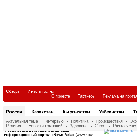
Обзоры
У нас в гостях
О проекте
Партнеры
Реклама на порта
Россия
Казахстан
Кыргызстан
Узбекистан
Т
Актуальная тема
Интервью
Политика
Происшествия
Эко
Религия
Новости компаний
Здоровье
Спорт
Развлечени
© 2010-2026г,
Центральноазиатский
информационный портал «News-Asia»
(www.news-