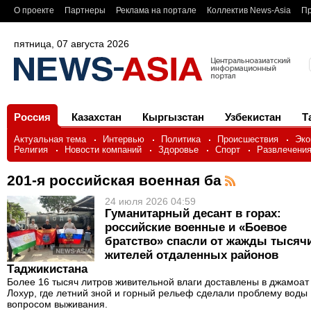
О проекте
Партнеры
Реклама на портале
Коллектив News-Asia
Пр
пятница, 07 августа 2026
Россия
Казахстан
Кыргызстан
Узбекистан
Т
Актуальная тема
Интервью
Политика
Происшествия
Эко
Религия
Новости компаний
Здоровье
Спорт
Развлечени
201-я российская военная ба
24 июля 2026 04:59
Гуманитарный десант в горах:
российские военные и «Боевое
братство» спасли от жажды тысяч
жителей отдаленных районов
Таджикистана
Более 16 тысяч литров живительной влаги доставлены в джамоат
Лохур, где летний зной и горный рельеф сделали проблему воды
вопросом выживания.