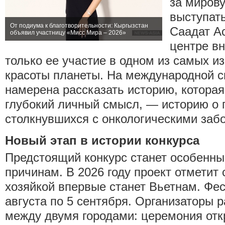
за мирову
выступат
От подиума к благотворительности: Кыргызстан
Саадат А
объявил участницу «Мисс Мира – 2026»
центре в
только ее участие в одном из самых и
красоты планеты. На международной с
намерена рассказать историю, которая
глубокий личный смысл, — историю о 
столкнувшихся с онкологическими заб
Новый этап в истории конкурса
Предстоящий конкурс станет особенны
причинам. В 2026 году проект отметит с
хозяйкой впервые станет Вьетнам. Фес
августа по 5 сентября. Организаторы 
между двумя городами: церемония отк