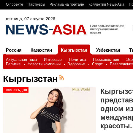
О проекте
Партнеры
Реклама на портале
Коллектив News-Asia
Пр
пятница, 07 августа 2026
Россия
Казахстан
Кыргызстан
Узбекистан
Т
Актуальная тема
Интервью
Политика
Происшествия
Эко
Религия
Новости компаний
Здоровье
Спорт
Развлечени
Кыргызстан
Кыргызс
НОВОСТЬ ДНЯ
предста
одном и
междуна
красоты.