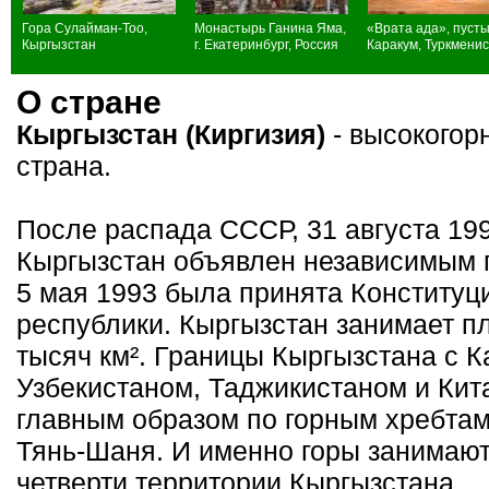
Гора Сулайман-Тоо,
Монастырь Ганина Яма,
«Врата ада», пуст
Кыргызстан
г. Екатеринбург, Россия
Каракум, Туркмени
О стране
Кыргызстан (Киргизия)
- высокогор
страна.
После распада СССР, 31 августа 199
Кыргызстан объявлен независимым 
5 мая 1993 была принята Конституц
республики. Кыргызстан занимает п
тысяч км². Границы Кыргызстана с К
Узбекистаном, Таджикистаном и Кит
главным образом по горным хребтам
Тянь-Шаня. И именно горы занимают
четверти территории Кыргызстана.