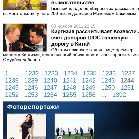
вымогательстве
Бывший владелец «Евросети» рассказал о
вымогательстве у него 200 тысяч долларов Максимом Бакиевым
08 ноября 2011 22:15
Киргизия рассчитывает возвести 
счет доноров ШОС железную
дорогу в Китай
Об этом накануне заявил вице-премьер-
министр Киргизии, исполняющий обязанности главы правительст
Омурбек Бабанов
1
...
1232
1233
1234
1235
1236
1237
1238
1239
1240
1241
1242
1243
1244
1245
1246
1247
1248
1249
1250
1251
1252
1253
1254
1255
1256
...
1392
Фоторепортажи