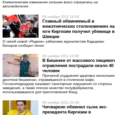
Климатические изменения сильнее всего отразились на
автолюбителях
09 ноября 2011 16:04
Главный обвиняемый в
межэтнических столкновениях на
юге Киргизии получил убежище в
Швеции
О своей новой «Родине» узбекским журналистам Кадыржан
Батыров сообщил лично
09 ноября 2011 10:00
В Бишкеке от массового пищевог
отравления пострадали около 40
человек
Причиной ухудшения здоровья нескольких
десятков бишкекчан, отравившихся в столичном кафе,
Госсанэпиднадзор называет санитарные нарушения со стороны
заведения, а также плохое качество полуфабрикатов,
использовавшихся для приготовления блюд
08 ноября 2011 22:40
Чичваркин обвинил сына экс-
президента Киргизии в