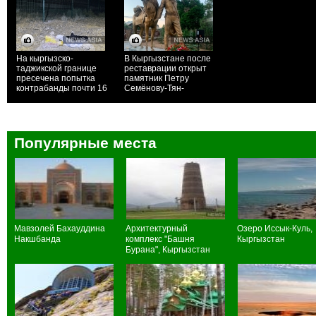
На кыргызско-
В Кыргызстане после
таджикской границе
реставрации открыт
пресечена попытка
памятник Петру
контрабанды почти 16
Семёнову-Тян-
килограммов наркотиков
Шанскому
Популярные места
Мавзолей Бахауддина
Архитектурный
Озеро Иссык-Куль,
Накшбанда
комплекс "Башня
Кыргызстан
Бурана", Кыргызстан