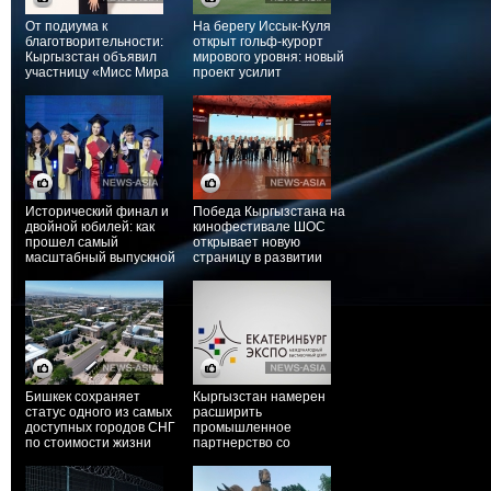
От подиума к
На берегу Иссык-Куля
благотворительности:
открыт гольф-курорт
Кыргызстан объявил
мирового уровня: новый
участницу «Мисс Мира
проект усилит
– 2026»
туристический
потенциал Кыргызстана
Исторический финал и
Победа Кыргызстана на
двойной юбилей: как
кинофестивале ШОС
прошел самый
открывает новую
масштабный выпускной
страницу в развитии
в истории КРСУ
национального
кинематографа
Бишкек сохраняет
Кыргызстан намерен
статус одного из самых
расширить
доступных городов СНГ
промышленное
по стоимости жизни
партнерство со
Свердловской областью